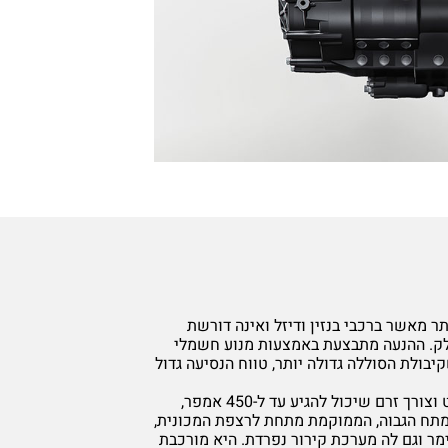
 מאשר ברכבי בנזין ודיזל ואינה דורשת
לק. ההנעה מתבצעת באמצעות מנוע חשמלי
יבולת הסוללה גדולה יותר, טווח הנסיעה גדול
המנוע החשמלי פועל במתח של כ-360 וולט וצורך זרם שיכול להגיע עד ל-450 אמפר,
 המתח הגבוה, הממוקמת מתחת לרצפת המכונית,
מר וגם לה מערכת קירור נפרדת. היא מורכבת