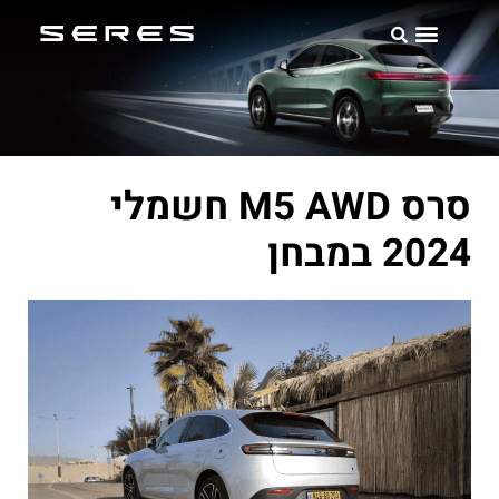
אודות SERES
סרס M5 AWD חשמלי
2024 במבחן